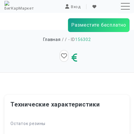
Вход
Разместите бесплатно
Sk
Главная
/
/ - ID
156302
to
co
Технические характеристики
Остаток резины